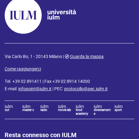
Via Carlo Bo, 1 - 20143 Milano |
Guarda la mappa
Come raggiungerci
Tel. +39 02 891411 | Fax +39 02 8914 14000
E-mail:
infopoint@iulm.it
| PEC:
protocollo@pec.iulm.it
iulm
iulm
iulm
iulm
iulm
iulm
iulm
cut
master x
radio
movie lab
food
diversament
sport
academy
e
Resta connesso con IULM