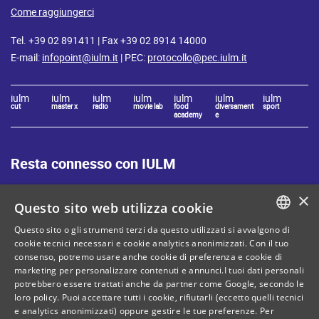
Come raggiungerci
Tel. +39 02 891411 | Fax +39 02 8914 14000
E-mail:
infopoint@iulm.it
| PEC:
protocollo@pec.iulm.it
iulm
iulm
iulm
iulm
iulm
iulm
iulm
cut
master x
radio
movie lab
food
diversament
sport
academy
e
Resta connesso con IULM
×
Questo sito web utilizza cookie
Questo sito o gli strumenti terzi da questo utilizzati si avvalgono di
ITALIAN
cookie tecnici necessari e cookie analytics anonimizzati. Con il tuo
Mappa del sito
Privacy policy
consenso, potremo usare anche cookie di preferenza e cookie di
ENGLISH
marketing per personalizzare contenuti e annunci.I tuoi dati personali
Cookie Policy
Note legali
potrebbero essere trattati anche da partner come Google, secondo le
loro policy. Puoi accettare tutti i cookie, rifiutarli (eccetto quelli tecnici
Contatti
e analytics anonimizzati) oppure gestire le tue preferenze. Per