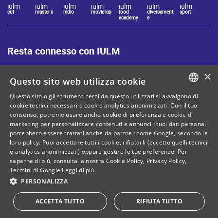
iulm
iulm
iulm
iulm
iulm
iulm
iulm
cut
master x
radio
movie lab
food
diversament
sport
academy
e
Resta connesso con IULM
×
Questo sito web utilizza cookie
Questo sito o gli strumenti terzi da questo utilizzati si avvalgono di
ITALIAN
cookie tecnici necessari e cookie analytics anonimizzati. Con il tuo
Mappa del sito
Privacy policy
consenso, potremo usare anche cookie di preferenza e cookie di
ENGLISH
marketing per personalizzare contenuti e annunci.I tuoi dati personali
Cookie Policy
Note legali
potrebbero essere trattati anche da partner come Google, secondo le
loro policy. Puoi accettare tutti i cookie, rifiutarli (eccetto quelli tecnici
Contatti
e analytics anonimizzati) oppure gestire le tue preferenze. Per
saperne di più, consulta la nostra
Cookie Policy
,
Privacy Policy
,
Termini di Google
Leggi di più
PERSONALIZZA
C. Fiscale: 80071270153
Dona il tuo 5 per mille!
ACCETTA TUTTO
RIFIUTA TUTTO