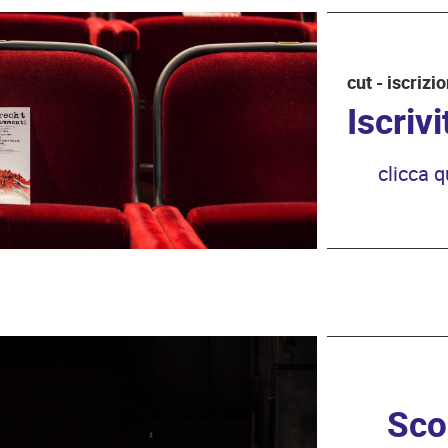
cut - iscrizi
Iscriv
clicca q
Sco