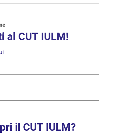
one
iti al CUT IULM!
ui
pri il CUT IULM?