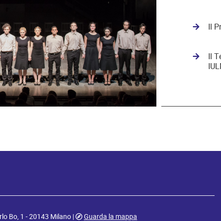
Il 
Il T
IU
rlo Bo, 1 - 20143 Milano |
Guarda la mappa