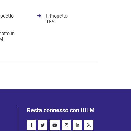
Progetto
Il Progetto
TFS
eatro in
LM
Resta connesso con IULM