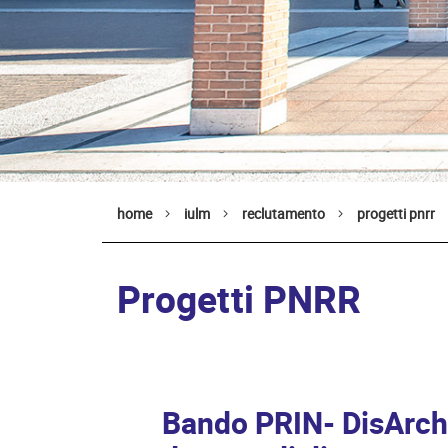
home
iulm
reclutamento
progetti pnrr
Progetti PNRR
Bando PRIN- DisArch -