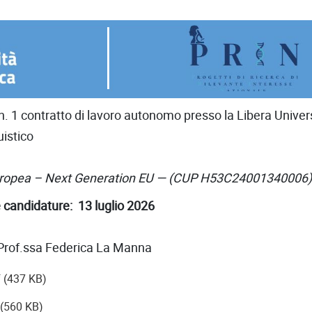
 n. 1 contratto di lavoro autonomo presso la Libera Unive
uistico
europea – Next Generation EU — (
CUP H53C24001340006
)
 candidature: 13 luglio 2026
a: Prof.ssa Federica La Manna
f (437 KB)
 (560 KB)