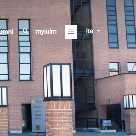
ita
myiulm