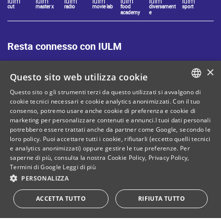
iulm
iulm
iulm
iulm
iulm
iulm
iulm
cut
master x
radio
movie lab
food
diversament
sport
academy
e
Resta connesso con IULM
×
Questo sito web utilizza cookie
Questo sito o gli strumenti terzi da questo utilizzati si avvalgono di
ITALIAN
cookie tecnici necessari e cookie analytics anonimizzati. Con il tuo
Mappa del sito
Privacy policy
consenso, potremo usare anche cookie di preferenza e cookie di
ENGLISH
marketing per personalizzare contenuti e annunci.I tuoi dati personali
Cookie Policy
Note legali
potrebbero essere trattati anche da partner come Google, secondo le
loro policy. Puoi accettare tutti i cookie, rifiutarli (eccetto quelli tecnici
Contatti
e analytics anonimizzati) oppure gestire le tue preferenze. Per
saperne di più, consulta la nostra
Cookie Policy
,
Privacy Policy
,
Termini di Google
Leggi di più
PERSONALIZZA
C. Fiscale: 80071270153
Dona il tuo 5 per mille!
ACCETTA TUTTO
RIFIUTA TUTTO