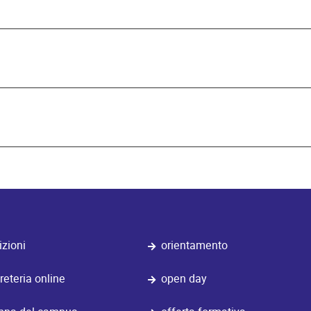
izioni
orientamento
reteria online
open day