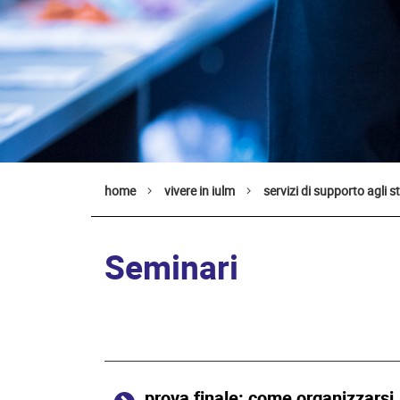
home
vivere in iulm
servizi di supporto agli s
Seminari
prova finale: come organizzarsi