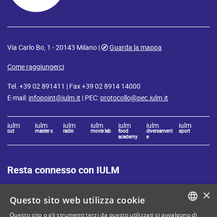
Via Carlo Bo, 1 - 20143 Milano |
Guarda la mappa
Come raggiungerci
Tel. +39 02 891411 | Fax +39 02 8914 14000
E-mail:
infopoint@iulm.it
| PEC:
protocollo@pec.iulm.it
iulm
iulm
iulm
iulm
iulm
iulm
iulm
cut
master x
radio
movie lab
food
diversament
sport
academy
e
Resta connesso con IULM
×
Questo sito web utilizza cookie
Questo sito o gli strumenti terzi da questo utilizzati si avvalgono di