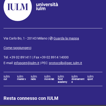
Via Carlo Bo, 1 - 20143 Milano |
Guarda la mappa
Come raggiungerci
Tel. +39 02 891411 | Fax +39 02 8914 14000
E-mail:
infopoint@iulm.it
| PEC:
protocollo@pec.iulm.it
iulm
iulm
iulm
iulm
iulm
iulm
iulm
cut
master x
radio
movie lab
food
diversament
sport
academy
e
Resta connesso con IULM