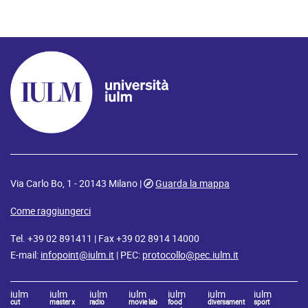
Via Carlo Bo, 1 - 20143 Milano |
Guarda la mappa
Come raggiungerci
Tel. +39 02 891411 | Fax +39 02 8914 14000
E-mail:
infopoint@iulm.it
| PEC:
protocollo@pec.iulm.it
iulm
iulm
iulm
iulm
iulm
iulm
iulm
cut
master x
radio
movie lab
food
diversament
sport