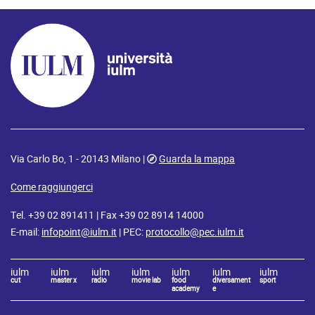
Via Carlo Bo, 1 - 20143 Milano |
Guarda la mappa
Come raggiungerci
Tel. +39 02 891411 | Fax +39 02 8914 14000
E-mail:
infopoint@iulm.it
| PEC:
protocollo@pec.iulm.it
iulm
iulm
iulm
iulm
iulm
iulm
iulm
cut
master x
radio
movie lab
food
diversament
sport
academy
e